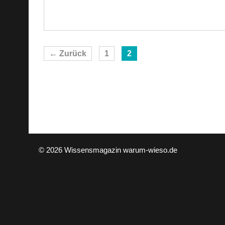
Seite
Seite
←
Zurück
1
2
© 2026 Wissensmagazin warum-wieso.de