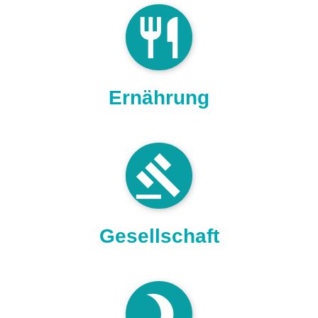
restaurant
Ernährung
gavel
Gesellschaft
brightness_3