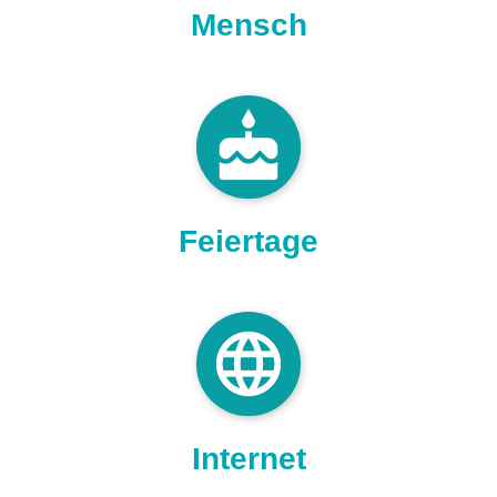
Mensch
cake
Feiertage
language
Internet