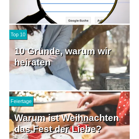
Top 10
10 Gründe, warum wir
heiraten
Feiertage
Warum ist Weihnachten
das Fest der Liebe?