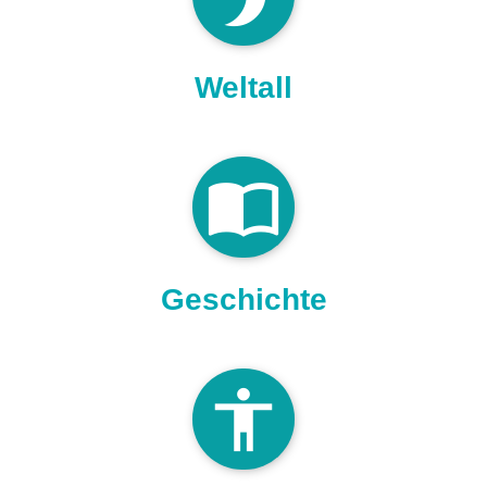
Weltall
import_contacts
Geschichte
accessibilit