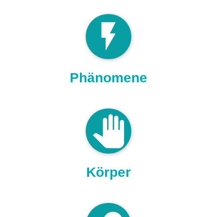
flash_on
Phänomene
pan_tool
Körper