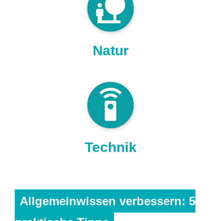
nature_people
Natur
settings_remote
Technik
Allgemeinwissen verbessern: 5