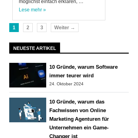
möglichst einfach erklären, …
Lese mehr »
Seite
Seite
Seite
1
2
3
Weiter
→
NEUESTE ARTIKEL
10 Gründe, warum Software
immer teurer wird
24. Oktober 2024
10 Gründe, warum das
Fachwissen von Online
Marketing Agenturen für
Unternehmen ein Game-
Changer ist