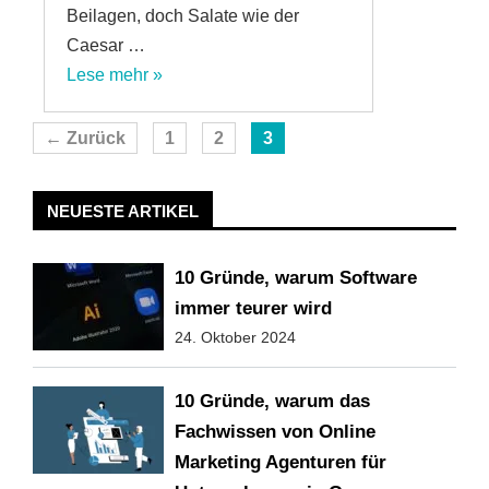
Beilagen, doch Salate wie der
Caesar …
Lese mehr »
Seite
Seite
Seite
←
Zurück
1
2
3
NEUESTE ARTIKEL
10 Gründe, warum Software
immer teurer wird
24. Oktober 2024
10 Gründe, warum das
Fachwissen von Online
Marketing Agenturen für