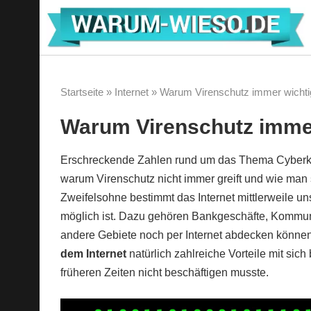
Zum
Inhalt
springen
Startseite
»
Internet
»
Warum Virenschutz immer wichti
Warum Virenschutz immer
Erschreckende Zahlen rund um das Thema Cyberkri
warum Virenschutz nicht immer greift und wie man 
Zweifelsohne bestimmt das Internet mittlerweile un
möglich ist. Dazu gehören Bankgeschäfte, Kommuni
andere Gebiete noch per Internet abdecken können
dem Internet
natürlich zahlreiche Vorteile mit sic
früheren Zeiten nicht beschäftigen musste.