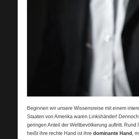
Beginnen wir unsere Wissensreise mit einem interes
Staaten von Amerika waren Linkshänder! Dennoch b
geringen Anteil der Weltbevölkerung auftritt. Run
heißt ihre rechte Hand ist ihre
dominante Hand
, m