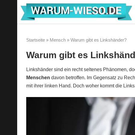
Zum
Inhalt
springen
Startseite
»
Mensch
»
Warum gibt es Linkshänder?
Warum gibt es Linkshän
Linkshänder sind ein recht seltenes Phänomen, do
Menschen
davon betroffen. Im Gegensatz zu Rech
mit ihrer linken Hand. Doch woher kommt die Link