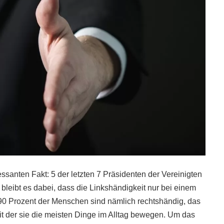
santen Fakt: 5 der letzten 7 Präsidenten der Vereinigten
leibt es dabei, dass die Linkshändigkeit nur bei einem
d 90 Prozent der Menschen sind nämlich rechtshändig, das
it der sie die meisten Dinge im Alltag bewegen. Um das