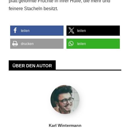
platt geformte Früchte in ihrer Hülle, die mehr und
feinere Stacheln besitzt.
teilen
teilen
drucken
teilen
ÜBER DEN AUTOR
Karl Wintermann