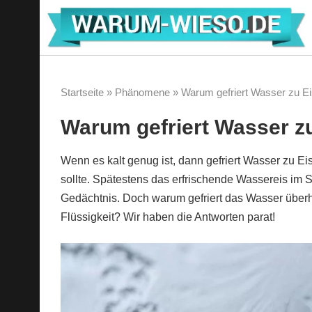
Zum
Inhalt
springen
Startseite
»
Phänomene
»
Warum gefriert Wasser zu E
Warum gefriert Wasser z
Wenn es kalt genug ist, dann gefriert Wasser zu Ei
sollte. Spätestens das erfrischende Wassereis im
Gedächtnis. Doch warum gefriert das Wasser überh
Flüssigkeit? Wir haben die Antworten parat!