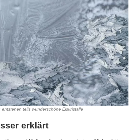
entstehen teils wunderschöne Eiskristalle
sser erklärt