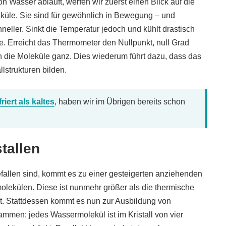
 Wasser abläuft, werfen wir zuerst einen Blick auf die
eküle. Sie sind für gewöhnlich in Bewegung – und
eller. Sinkt die Temperatur jedoch und kühlt drastisch
. Erreicht das Thermometer den Nullpunkt, null Grad
ren die Moleküle ganz. Dies wiederum führt dazu, dass das
llstrukturen bilden.
iert als kaltes
, haben wir im Übrigen bereits schon
tallen
fallen sind, kommt es zu einer gesteigerten anziehenden
ekülen. Diese ist nunmehr größer als die thermische
bt. Stattdessen kommt es nun zur Ausbildung von
usammen: jedes Wassermolekül ist im Kristall von vier