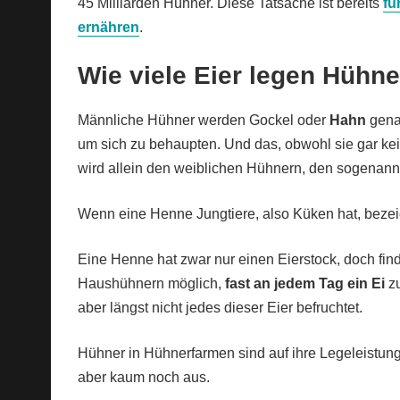
45 Milliarden Hühner. Diese Tatsache ist bereits
fü
ernähren
.
Wie viele Eier legen Hühn
Männliche Hühner werden Gockel oder
Hahn
gena
um sich zu behaupten. Und das, obwohl sie gar ke
wird allein den weiblichen Hühnern, den sogenann
Wenn eine Henne Jungtiere, also Küken hat, bezei
Eine Henne hat zwar nur einen Eierstock, doch finde
Haushühnern möglich,
fast an jedem Tag ein Ei
z
aber längst nicht jedes dieser Eier befruchtet.
Hühner in Hühnerfarmen sind auf ihre Legeleistung 
aber kaum noch aus.