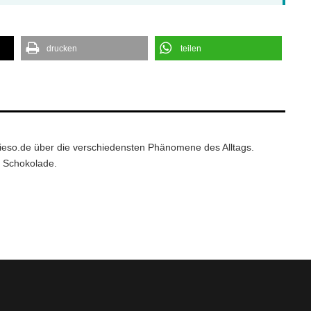
drucken
teilen
wieso.de über die verschiedensten Phänomene des Alltags.
d Schokolade.