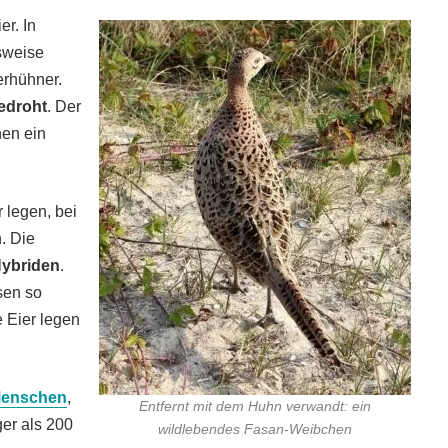
r. In
sweise
erhühner.
edroht
. Der
hen ein
 legen, bei
. Die
ybriden
.
sen so
 Eier legen
 Menschen
,
Entfernt mit dem Huhn verwandt: ein
ger als 200
wildlebendes Fasan-Weibchen