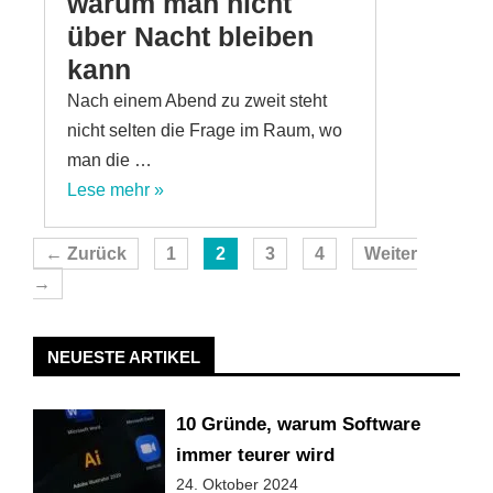
warum man nicht
über Nacht bleiben
kann
Nach einem Abend zu zweit steht
nicht selten die Frage im Raum, wo
man die …
Lese mehr »
Seite
Seite
Seite
Seite
←
Zurück
1
2
3
4
Weiter
→
NEUESTE ARTIKEL
10 Gründe, warum Software
immer teurer wird
24. Oktober 2024