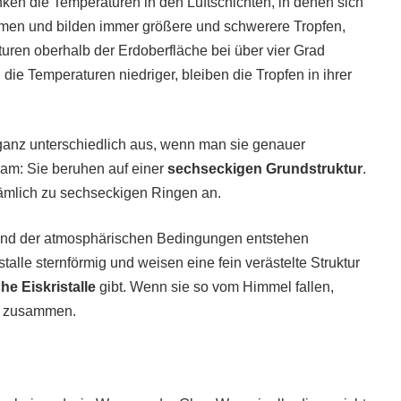
ken die Temperaturen in den Luftschichten, in denen sich
mmen und bilden immer größere und schwerere Tropfen,
aturen oberhalb der Erdoberfläche bei über vier Grad
d die Temperaturen niedriger, bleiben die Tropfen in ihrer
 ganz unterschiedlich aus, wenn man sie genauer
sam: Sie beruhen auf einer
sechseckigen Grundstruktur
.
ämlich zu sechseckigen Ringen an.
fgrund der atmosphärischen Bedingungen entstehen
talle sternförmig und weisen eine fein verästelte Struktur
he Eiskristalle
gibt. Wenn sie so vom Himmel fallen,
ken zusammen.