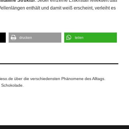
istalline Struktur
. Jeder einzelne Eiskristall reflektiert das
ellenlängen enthält und damit weiß erscheint, verleiht es
drucken
teilen
wieso.de über die verschiedensten Phänomene des Alltags.
d Schokolade.