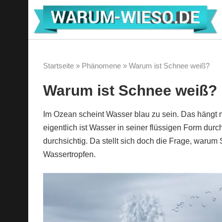
Zum
Inhalt
springen
Startseite
»
Phänomene
»
Warum ist Schnee weiß?
Warum ist Schnee weiß?
Im Ozean scheint Wasser blau zu sein. Das hängt
eigentlich ist Wasser in seiner flüssigen Form durch
durchsichtig. Da stellt sich doch die Frage, warum 
Wassertropfen.