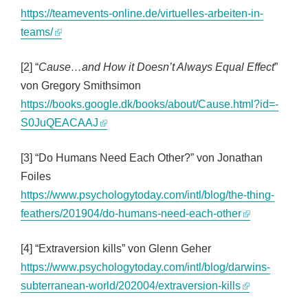
https://teamevents-online.de/virtuelles-arbeiten-in-
teams/
[2] “
Cause…and How it Doesn’t Always Equal Effect
”
von Gregory Smithsimon
https://books.google.dk/books/about/Cause.html?id=-
S0JuQEACAAJ
[3] “Do Humans Need Each Other?” von Jonathan
Foiles
https://www.psychologytoday.com/intl/blog/the-thing-
feathers/201904/do-humans-need-each-other
[4] “Extraversion kills” von Glenn Geher
https://www.psychologytoday.com/intl/blog/darwins-
subterranean-world/202004/extraversion-kills